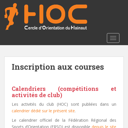
S
k
i
p
t
o
TOGGLE
m
a
i
n
Inscription aux courses
c
o
n
Calendriers (compétitions et
t
activités de club)
e
n
Les activités du club (HOC) sont publiées dans un
t
calendrier dédié sur le présent site
.
Le calendrier officiel de la Fédération Régional des
Sports d’Orientation (FRSO) est disponible
depuis le site