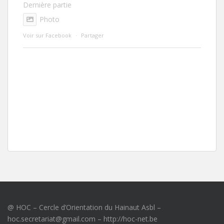
Dernière partie
Photo
Voir sur Facebook
·
Partager
@ HOC – Cercle d’Orientation du Hainaut Asbl –
hoc.secretariat@gmail.com – http://hoc-net.be