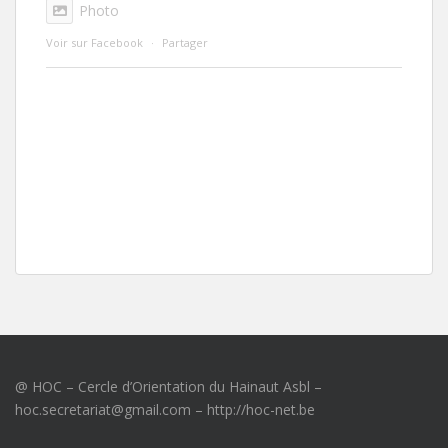
Photo
Voir sur Facebook
·
Partager
@ HOC – Cercle d’Orientation du Hainaut Asbl –
hoc.secretariat@gmail.com – http://hoc-net.be